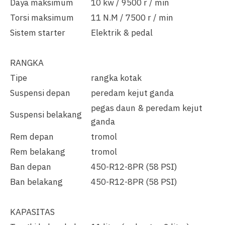
Daya maksimum
10 kw / 9500 r / min
Torsi maksimum
11 N.M / 7500 r / min
Sistem starter
Elektrik & pedal
RANGKA
Tipe
rangka kotak
Suspensi depan
peredam kejut ganda
pegas daun & peredam kejut
Suspensi belakang
ganda
Rem depan
tromol
Rem belakang
tromol
Ban depan
450-R12-8PR (58 PSI)
Ban belakang
450-R12-8PR (58 PSI)
KAPASITAS