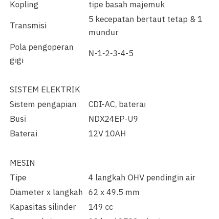
Kopling
tipe basah majemuk
5 kecepatan bertaut tetap & 1
Transmisi
mundur
Pola pengoperan
N-1-2-3-4-5
gigi
SISTEM ELEKTRIK
Sistem pengapian
CDI-AC, baterai
Busi
NDX24EP-U9
Baterai
12V 10AH
MESIN
Tipe
4 langkah OHV pendingin air
Diameter x langkah
62 x 49.5 mm
Kapasitas silinder
149 cc