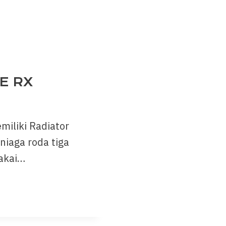
E RX
miliki Radiator
niaga roda tiga
pakai…