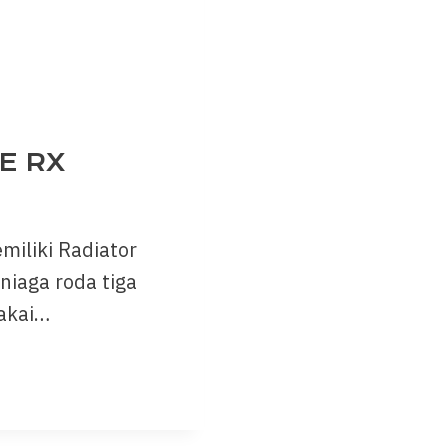
E RX
miliki Radiator
niaga roda tiga
pakai…